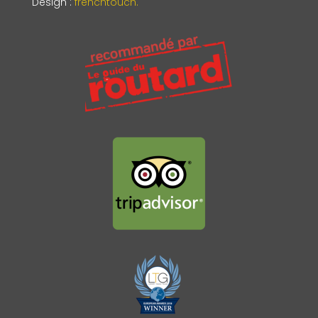
Design
:
frenchtouch.